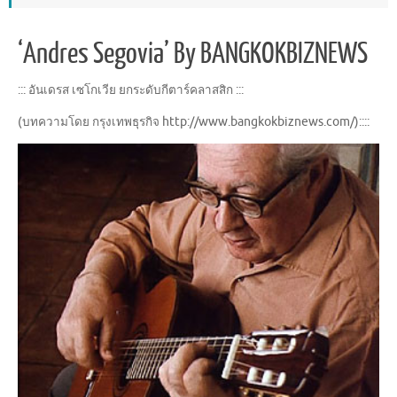
‘Andres Segovia’ By BANGKOKBIZNEWS
::: อันเดรส เซโกเวีย ยกระดับกีตาร์คลาสสิก :::
(บทความโดย กรุงเทพธุรกิจ http://www.bangkokbiznews.com/)::::