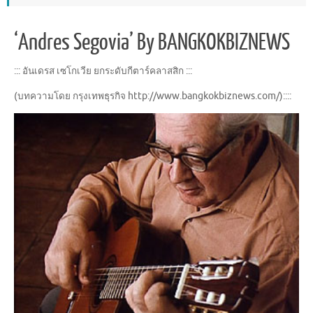
‘Andres Segovia’ By BANGKOKBIZNEWS
::: อันเดรส เซโกเวีย ยกระดับกีตาร์คลาสสิก :::
(บทความโดย กรุงเทพธุรกิจ http://www.bangkokbiznews.com/)::::