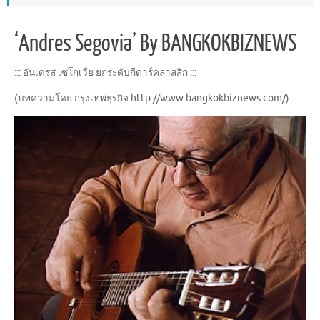
‘Andres Segovia’ By BANGKOKBIZNEWS
::: อันเดรส เซโกเวีย ยกระดับกีตาร์คลาสสิก :::
(บทความโดย กรุงเทพธุรกิจ http://www.bangkokbiznews.com/)::::