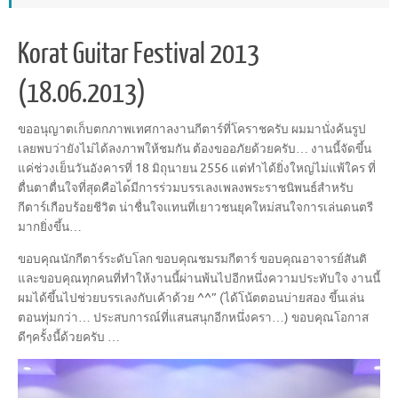
Korat Guitar Festival 2013
(18.06.2013)
ขออนุญาตเก็บตกภาพเทศกาลงาน
กีตาร์ที่โคราชครับ ผมมานั่งค้นรูป
เลยพบว่ายังไ
ม่ได้ลงภาพให้ชมกัน ต้องขออภัยด้วยครับ… งานนี้จัดขึ้น
แค่ช่วงเย็นวั
นอังคารที่ 18 มิถุนายน 2556 แต่ทำได้ยิ่งใหญ่ไม่แพ้ใคร ที่
ตื่นตาตื่นใจที่สุดคือได
้มีการร่วมบรรเลงเพลงพระราช
นิพนธ์สำหรับ
กีตาร์เกือบร้อ
ยชีวิต น่าชื่นใจแทนที่เยาวชนยุคให
ม่สนใจการเล่นดนตรี
มากยิ่งข
ึ้น…
ขอบคุณนักกีตาร์ระดับโลก ขอบคุณชมรมกีตาร์ ขอบคุณอาจารย์สันติ
และขอบคุณทุกคนที่ทำให้งานน
ี้ผ่านพ้นไปอีกหนึ่งความประ
ทับใจ งานนี้
ผมได้ขึ้นไปช่วยบรรเล
งกับเค้าด้วย ^^” (ได้โน้ตตอนบ่ายสอง ขึ้นเล่น
ตอนทุ่มกว่า… ประสบการณ์ที่แสนสนุกอีกหนึ
่งครา…) ขอบคุณโอกาส
ดีๆครั้งนี้ด้วย
ครับ …