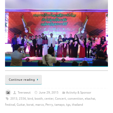
Continue reading
Teerawut
June 29, 2015
Activity & Sponsor
2013
,
2556
,
bird
,
booth
,
center
,
Concert
,
convention
,
ekachai
,
festival
,
Guitar
,
korat
,
marco
,
Perry
,
tamayo
,
tgs
,
thailand