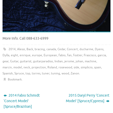
More Info. Call 088-633-6999
2014
,
Alessi
,
Back
,
bracing
,
canada
,
Cedar
,
Concert
,
ducharme
,
Dyens
,
Dylla
,
eight
,
enrique
,
europe
,
European
,
fabio
,
fan
,
fostier
,
Frascisco
,
garcia
,
gear
,
Guitar
,
guitarist
,
guitarparadiso
,
Indian
,
jerome
,
johan
,
machine
,
marcin
,
model
,
neck
,
projection
,
Roland
,
rosewood
,
side
,
simplicio
,
spain
,
Spanish
,
Spruce
,
top
,
torres
,
tuner
,
tuning
,
wood
,
Zanon
.
Bookmark
.
2014 Fabio Schmidt
2015 Daryl Perry ‘Concert
‘Concert Model’
Model’ [Spruce/Cypress]
[Spruce/Brazilian]