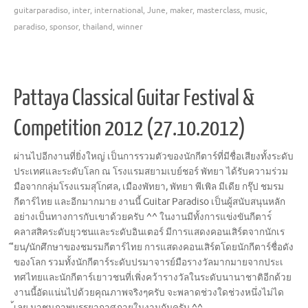
guitarparadiso
,
inter
,
international
,
June
,
maker
,
masterclass
,
music
,
paradiso
,
sponsor
,
thailand
,
winner
Pattaya Classical Guitar Festival &
Competition 2012 (27.10.2012)
ผ่านไปอีกงานที่ยิ่งใหญ่ เป็นการรวมตัวของนักกีตาร์ท
ี่มีชื่อเสียงทั้งระดับ
ประเ
ทศและระดับโลก ณ โรงแรมสยามเบย์ชอร์ พัทยา ได้รับความร่วม
มือจากกลุ่มโ
รงแรมสุโกศล, เมืองพัทยา, พัทยา พีเพิล มีเดีย กรุ๊ป ชมรม
กีตาร์ไทย และอีกมากมาย งานนี้ Guitar Paradiso เป็นผู้สนับสนุนหลัก
อย่างเป
็นทางการกับเขาด้วยครับ ^^ ในงานมีทั้งการแข่งขันกีตาร
คลาสสิคระดับยุวชนและระดับ
อินเตอร์ มีการแสดงคอนเสิร์ตจากนักเร
ียน/
นักศึกษาของชมรมกีตาร์ไทย การแสดงคอนเสิร์ตโดยนักกีตา
ร์ชื่อดัง
ของโลก รวมทั้งนักกีตาร์ระดับปรมาจ
ารย์มือรางวัลมากมายจากประเ
ทศไทยและนักกีตาร์เยาวชนที่
เพิ่งคว้ารางวัลในระดับนานา
ชาติอีกด้วย
งานนี้อัดแน่นไปด้วยคุณภาพจ
ริงๆครับ จะพลาดช่วงใดช่วงหนึ่งไม่ได
้เลย มาชมภาพบรรยากาศภายในงานกัน
ครับ ^^