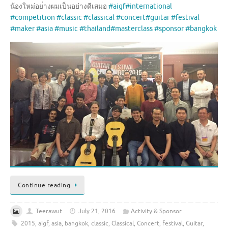
น้องใหม่อย
่างผมเป็นอย่างดีเสมอ
#aigf
#international
#competition
#classic
#classical
#concert
#guitar
#festival
#maker
#asia
#music
#thailand
#masterclass
#sponsor
#bangkok
Continue reading
Teerawut
July 21, 2016
Activity & Sponsor
2015
,
aigf
,
asia
,
bangkok
,
classic
,
Classical
,
Concert
,
festival
,
Guitar
,