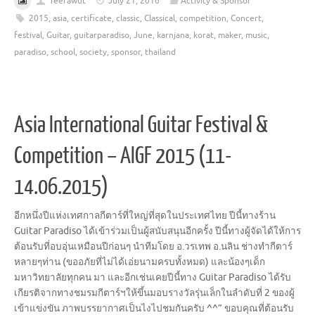
Teerawut
July 21, 2016
Activity & Sponsor
2015
,
asia
,
certificate
,
classic
,
Classical
,
competition
,
Concert
,
festival
,
Guitar
,
guitarparadiso
,
June
,
karnjana
,
korat
,
maker
,
music
,
paradiso
,
school
,
society
,
sponsor
,
thailand
Asia International Guitar Festival &
Competition – AIGF 2015 (11-
14.06.2015)
อีกหนึ่งปีแห่งเทศกาลกีตาร์
ที่ใหญ่ที่สุดในประเทศไทย ปีนี้ทางร้าน
Guitar Paradiso ได้เข้าร่วมเป็นผู้สนับสนุน
อีกครั้ง ปีนี้ทางผู้จัดได้ให้การ
ต้อ
นรับที่อบอุ่นเหมือนปีก่อนๆ
นำทีมโดย อ.วรเทพ อ.นลิน ช่างทำกีตาร์
หลายๆท่าน (ขออภัยที่ไม่ได้เอ่ยนามครบ
ทั้งหมด) และน้องๆเด็ก
มหาวิทยาลัยทุก
คน มา และอีกเช่นเคยปีนี้ทาง Guitar Paradiso ได้รับ
เกียรติจากทางชมรมกีต
าร์ฯให้ขึ้นมอบรางวัลรุ่นเล
็กในลำดับที่ 2 ของผู้
เข้าแข่งขัน ภาพบรรยากาศเป็นไงไปชมกันคร
ับ ^^” ขอบคุณที่ต้อนรับ