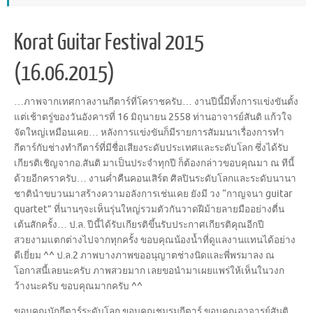
Korat Guitar Festival 2015
(16.06.2015)
…ภาพจากเทศกาลงานกีตาร์ที
่โคราชครับ… งานปีนี้มีทั้งการแข่งขันตั
้ง
แต่เช้าตรู่ของวันอังคารท
ี่ 16 มิถุนายน 2558 ท่านอาจารย์สันติ แก้วใจ
จัดใหญ่เหมือนเคย… หลังการแข่งขันก็มีรายการสั
มมนาเรื่องการทำ
กีตาร์กับช่
างทำกีตาร์ที่มีชื่อเสียงระ
ดับประเทศและระดับโลก ซึ่งได้รับ
เกียรติเชิญจากอ.
สันติ มาเป็นประจำทุกปี ก็ต้องกล่าวขอบคุณมา ณ ทีนี้
ด้วยอีกคราครับ… งานค่ำคืนคอนเสิร์ต ศิลปินระดับโลกและระดับนานา
ชาตินำขบวนมาสร้างความอลังก
ารเช่นเคย ยังมี วง “กาญจนา guitar
quartet” ที่นานๆจะเห็นรุ่นใหญ่รวมตั
วกันวาดฝีม้ายลายมืออย่างตื
่น
เต้นสักครั้ง… ป.ล. ปีนี้ได้รับเกียรติขึ้นรับป
ระกาศเกียรติคุณอีกปี
สวยงามแตกต่างไปจากทุกครั้ง
ขอบคุณน้องน้ำที่ดูแลงานแทน
ได้อย่าง
ดีเยี่ยม ^^ ป.ล.2 ภาพบางภาพขออนุญาตช่างนิดและพี่พรมาลง ณ
โอกาสนี้เลยนะครับ ภาพสวยมาก เลยขอนำมาเผยแพร่ให้เห็นในว
งก
ว้างนะครับ ขอบคุณมากครับ ^^
ขอบคุณนักกีตาร์ระดับโลก ขอบคุณชมรมกีตาร์ ขอบคุณอาจารย์สันติ